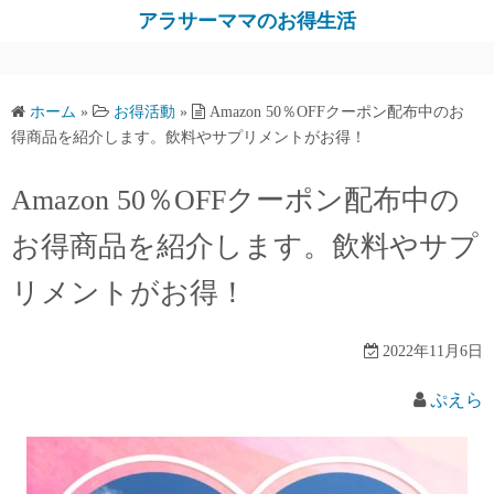
コ
アラサーママのお得生活
ン
テ
ン
ホーム
»
お得活動
»
Amazon 50％OFFクーポン配布中のお
ツ
得商品を紹介します。飲料やサプリメントがお得！
へ
ス
Amazon 50％OFFクーポン配布中の
キ
お得商品を紹介します。飲料やサプ
ッ
プ
リメントがお得！
2022年11月6日
ぷえら