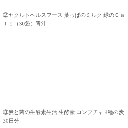
②ヤクルトヘルスフーズ 葉っぱのミルク 緑のＣａ
ｆｅ（30袋）青汁
③炭と菌の生酵素生活 生酵素 コンブチャ 4種の炭
30日分