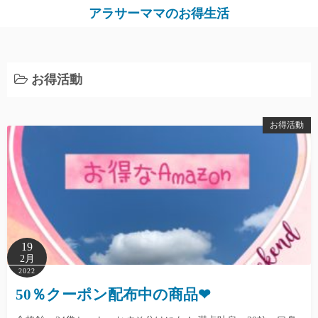
コ
アラサーママのお得生活
ン
テ
ン
お得活動
ツ
へ
ス
お得活動
キ
ッ
プ
19
2月
2022
50％クーポン配布中の商品❤︎