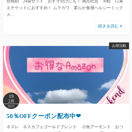
合格飴 24袋セット おすそ分けにも！ 満点吐息 30粒 口臭
エチケットにおすすめ！ ムラカワ 柔らか食感ヘルシーミック
ス…
続きを読む
お得活動
19
2月
2022
50％OFFクーポン配布中❤︎
ネスレ ネスカフェゴールドブレンド 小魚アーモンド おつ