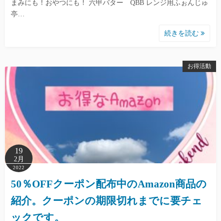
まみにも！おやつにも！ 六甲バター QBB レンジ用ふぉんじゅ
亭…
続きを読む
お得活動
19
2月
2022
50％OFFクーポン配布中のAmazon商品の
紹介。クーポンの期限切れまでに要チェ
ックです。