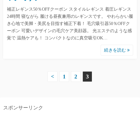
補正レギンス50％OFFクーポン スタイルレギンス 着圧レギンス
24時間 寝ながら 履ける昼夜兼用のレギンスです。 やわらかい履
き心地で美脚・美尻を目指す補正下着！ 毛穴吸引器50％OFFク
ーポン 可愛いデザインの毛穴ケア美顔器。 光エステのような感
覚で 温熱ケアも！ コンパクトなのに真空吸引OK…
続きを読む
投
<
1
2
3
稿
ナ
スポンサーリンク
ビ
ゲ
ー