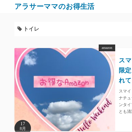
コ
アラサーママのお得生活
ン
テ
ン
トイレ
ツ
へ
amazon
ス
キ
スマ
ッ
限定
プ
れて
スマイ
ナチュ
ンタイ
とも清
17
8月